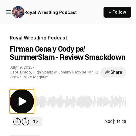
+ Follow
Royal Wrestling Podcast
Royal Wrestling Podcast
Firman Cena y Cody pa'
SummerSlam - Review Smackdown
July 19, 2025
•
Share
Capt. Drago, High Sparrow, Johnny Rexville, Mr. IQ
Otown, Mike Magnum
Use Left/Right to seek, Home/End to jump to st
0:00
|
1:14:25