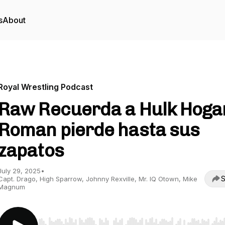
s
About
Royal Wrestling Podcast
Raw Recuerda a Hulk Hogan
Roman pierde hasta sus
zapatos
July 29, 2025
•
S
Capt. Drago, High Sparrow, Johnny Rexville, Mr. IQ Otown, Mike
Magnum