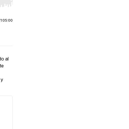
r end. Hold shift to jump forward or backward.
|
1:05:00
o al
te
 y