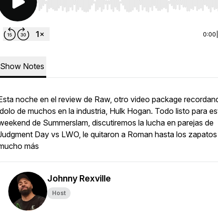
Use Left/Right to seek, Home/End to jump to start o
0:00
Show Notes
Esta noche en el review de Raw, otro video package recordand
ídolo de muchos en la industria, Hulk Hogan. Todo listo para es
weekend de Summerslam, discutiremos la lucha en parejas de
Judgment Day vs LWO, le quitaron a Roman hasta los zapatos
mucho más
Johnny Rexville
Host