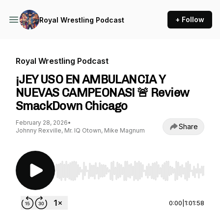
+ Follow
Royal Wrestling Podcast
Royal Wrestling Podcast
¡JEY USO EN AMBULANCIA Y
NUEVAS CAMPEONAS! 🚨 Review
SmackDown Chicago
February 28, 2026
•
Share
Johnny Rexville, Mr. IQ Otown, Mike Magnum
Use Left/Right to seek, Home/End to jump to st
0:00
|
1:01:58