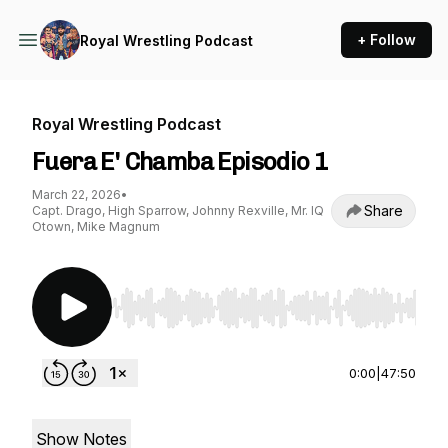
+ Follow
Royal Wrestling Podcast
Royal Wrestling Podcast
Fuera E' Chamba Episodio 1
March 22, 2026
•
Share
Capt. Drago, High Sparrow, Johnny Rexville, Mr. IQ
Otown, Mike Magnum
Use Left/Right to seek, Home/End to jump to st
0:00
|
47:50
Show Notes