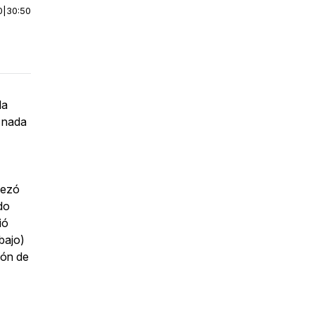
0
|
30:50
la
 nada
pezó
do
ió
 bajo)
ión de