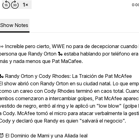
0:0
Show Notes
👀 Increíble pero cierto, WWE no para de decepcionar cuando 
persona que Randy Orton 🐍 estaba hablando por teléfono era
más y nada menos que Pat MaCafee.
🐍 Randy Orton y Cody Rhodes: La Traición de Pat McAfee
El show abrió con Randy Orton en su ciudad natal. Lo que em
como un careo con Cody Rhodes terminó en caos total. Cuan
ambos comenzaron a intercambiar golpes, Pat McAfee aparec
vestido de negro, entró al ring y le aplicó un "low blow" (golpe
a Cody. McAfee tomó el micro para atacar verbalmente la gest
Cody y declaró que Randy es quien "salvará el negocio".
😈 El Dominio de Mami y una Aliada Ieal