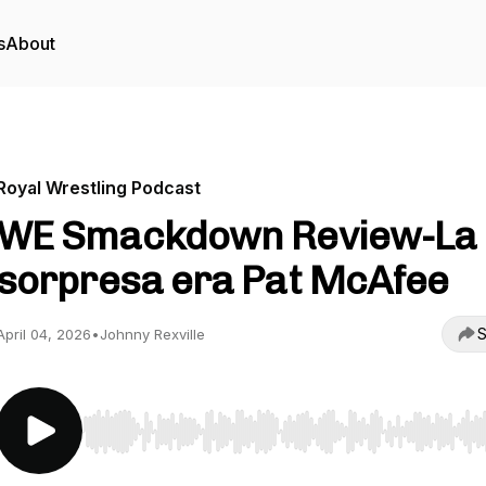
s
About
Royal Wrestling Podcast
WE Smackdown Review-La
sorpresa era Pat McAfee
S
April 04, 2026
•
Johnny Rexville
Use Left/Right to seek, Home/End to jump to start o