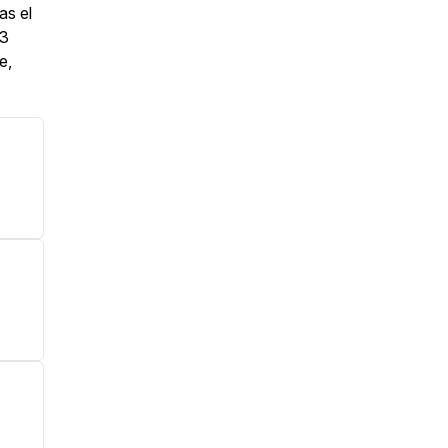
as el
 3
e,