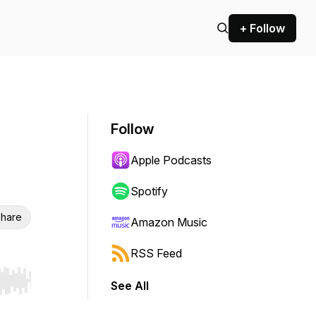
+ Follow
Follow
Apple Podcasts
Spotify
hare
Amazon Music
RSS Feed
See All
r end. Hold shift to jump forward or backward.